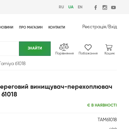
RU
UA
EN
Реєстрація
/
Вхід
НОВИНИ
ПРО МАГАЗИН
КОНТАКТИ
Порівняння
Побажання
Кошик
amiya 61018
 Береговий винищувач-перехоплювач
 61018
Є В НАЯВНОСТІ
TAM61018