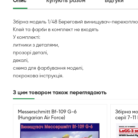
Опис
Купують разом
Відгуки
Збірна модель 1/48 Береговий винищувач-перехоплювач
Клей та фарби в комплект не входять
У комплекті:
литники з деталями,
прозорі деталі,
декалі,
схема для фарбування моделі,
покрокова інструкція.
З цим товаром також переглядають
Messerschmitt Bf-109 G-6
Збірна мо
(Hungarian Air Force)
серії 7-1