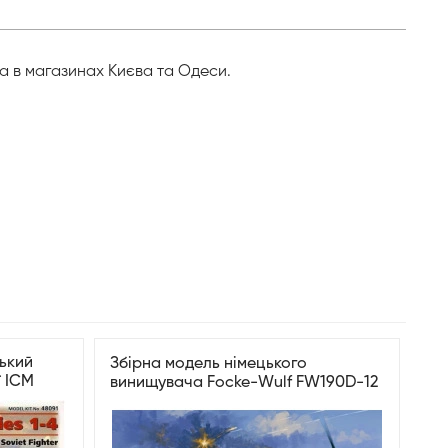
та в магазинах Києва та Одеси.
ський
Збірна модель німецького
ї ICM
винищувача Focke-Wulf FW190D-12