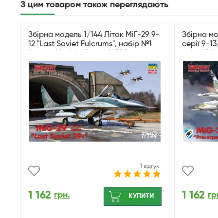
З цим товаром також переглядають
Збірна модель 1/144 Літак МіГ-29 9-
Збірна мо
12 "Last Soviet Fulcrums", набір №1
серії 9-13
Armory Models Group 14709
авіації) 
1 відгук
1 162
1 162
грн.
гр
КУПИТИ