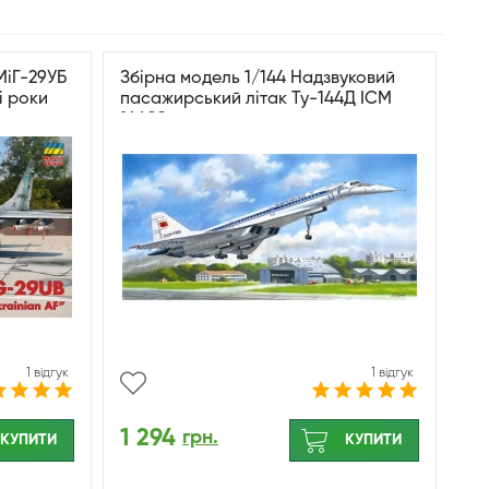
МіГ-29УБ
Збірна модель 1/144 Надзвуковий
і роки
пасажирський літак Ту-144Д ICM
rmory
14402
1 відгук
1 відгук
1 294
грн.
КУПИТИ
КУПИТИ