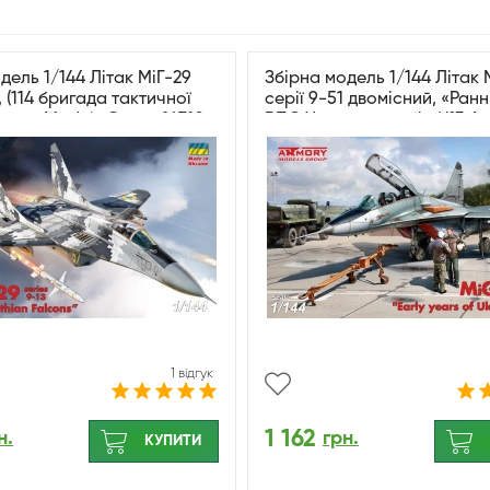
дель 1/144 Літак МіГ-29
Збірна модель 1/144 Літак 
, (114 бригада тактичної
серії 9-51 двомісний, «Ранн
Armory Models Group 14710
ВПС України», набір №3 A
Models Group 14711
1 відгук
1 162
н.
грн.
КУПИТИ