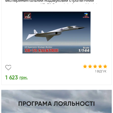
експериментальний надзвуковий стратегічний
бомбардувальник XB-70 Валькірія Armory Models
Group 14701
1 ВІДГУК
1 623
грн.