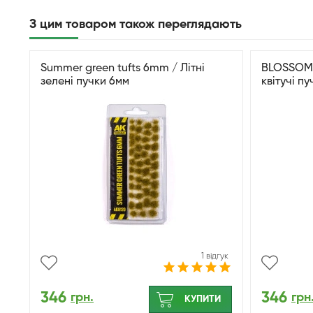
З цим товаром також переглядають
Summer green tufts 6mm / Літні
BLOSSOM 
зелені пучки 6мм
квітучі пу
1 відгук
346
346
грн.
грн
КУПИТИ