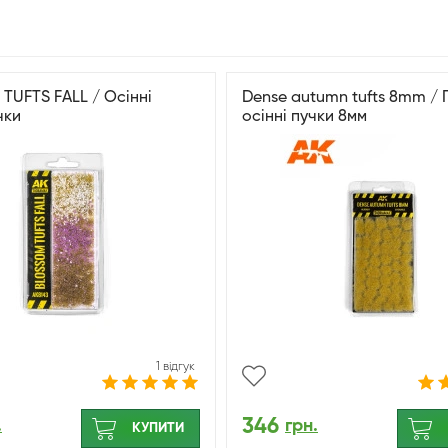
TUFTS FALL / Осінні
Dense autumn tufts 8mm / Г
чки
осінні пучки 8мм
1 відгук
346
.
грн.
КУПИТИ