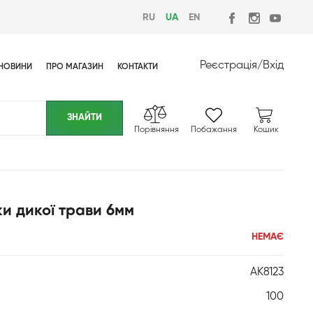
RU
UA
EN
Реєстрація
/
Вхід
НОВИНИ
ПРО МАГАЗИН
КОНТАКТИ
Порівняння
Побажання
Кошик
ки дикої трави 6мм
НЕМАЄ
AK8123
100