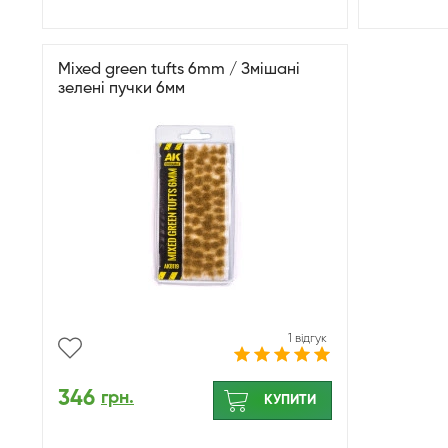
Mixed green tufts 6mm / Змішані
зелені пучки 6мм
1 відгук
346
грн.
КУПИТИ