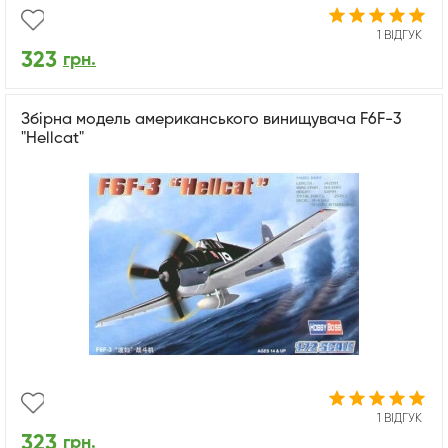
1 ВІДГУК
323
грн.
Збірна модель американського винищувача F6F-3
"Hellcat"
1 ВІДГУК
323
грн.