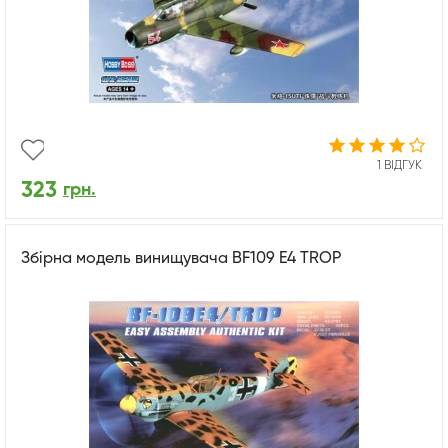
1 ВІДГУК
323
грн.
Збірна модель винищувача BF109 E4 TROP