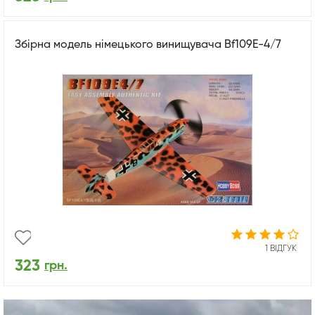
Збірна модель німецького винищувача Bf109E-4/7
1 ВІДГУК
323
грн.