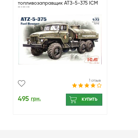
топливозаправщик АТЗ-5-375 ICM
72713
1 отзыв
495
грн.
КУПИТЬ