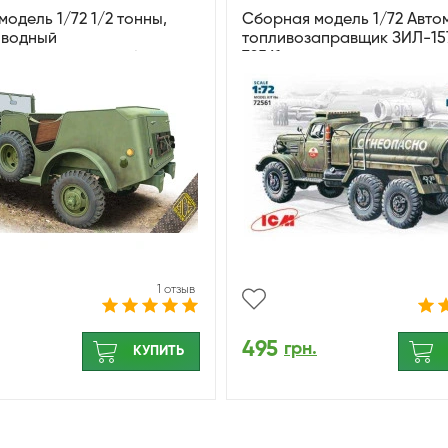
одель 1/72 1/2 тонны,
Сборная модель 1/72 Авто
иводный
топливозаправщик ЗИЛ-15
ательный автомобиль
72561
Reconnaisanse, WC
1 отзыв
495
грн.
КУПИТЬ