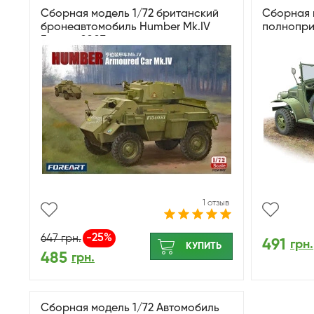
Сборная модель 1/72 британский
Сборная м
бронеавтомобиль Humber Mk.IV
полнопр
Foreart 2007
разведыв
Command 
1 отзыв
-25%
647
грн.
491
грн.
КУПИТЬ
485
грн.
Сборная модель 1/72 Автомобиль