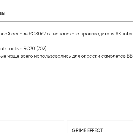
вы
вой основе RCS062 от испанского производителя AK-intera
teractive RC701(702)
рые чаще всего использовались для окраски самолетов В
GRIME EFFECT