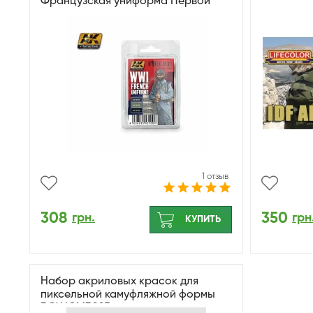
Французская униформа Первой
мировой
1 отзыв
308
350
грн.
грн
КУПИТЬ
Набор акриловых красок для
пиксельной камуфляжной формы
ВСУ ICM3025