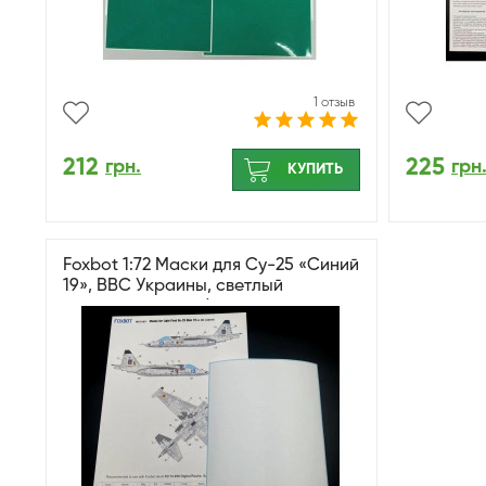
1 отзыв
212
225
грн.
грн
КУПИТЬ
Foxbot 1:72 Маски для Су-25 «Синий
19», ВВС Украины, светлый
пиксельный камуфляж