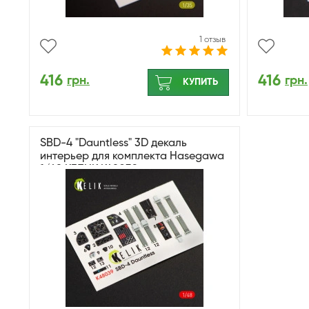
1 отзыв
416
416
грн.
грн.
КУПИТЬ
SBD-4 "Dauntless" 3D декаль
интерьер для комплекта Hasegawa
1/48 КЕЛИК K48039