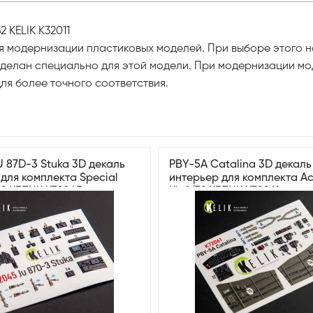
2 KELIK K32011
ля модернизации пластиковых моделей. При выборе этого н
 сделан специально для этой модели. При модернизации м
ля более точного соответствия.
U 87D-3 Stuka 3D декаль
PBY-5A Catalina 3D декаль
для комплекта Special
интерьер для комплекта 
72 КЕЛИК K72045
Kit 1/72 КЕЛИК K72061