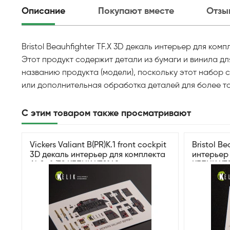
Описание
Покупают вместе
Отзы
Bristol Beauhfighter TF.X 3D декаль интерьер для комп
Этот продукт содержит детали из бумаги и винила д
названию продукта (модели), поскольку этот набор
или дополнительная обработка деталей для более то
С этим товаром также просматривают
Vickers Valiant B(PR)K.1 front cockpit
Bristol Be
3D декаль интерьер для комплекта
интерьер 
Airfix 1/72 КЕЛИК K72148
КЕЛИК K72