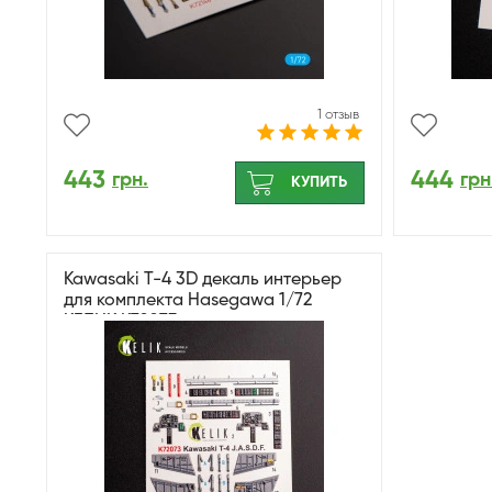
1 отзыв
443
444
грн.
грн
КУПИТЬ
Kawasaki T-4 3D декаль интерьер
для комплекта Hasegawa 1/72
КЕЛИК K72073