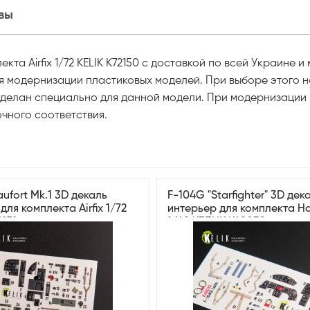
вы
лекта Airfix 1/72 KELIK K72150 с доставкой по всей Украине
ля модернизации пластиковых моделей. При выборе этого н
 сделан специально для данной модели. При модернизации
чного соответствия.
aufort Mk.1 3D декаль
F-104G "Starfighter" 3D дек
для комплекта Airfix 1/72
интерьер для комплекта 
151
1/48 КЕЛИК K48032