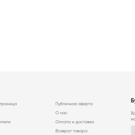
Б
страница
Публичная оферта
О нас
Х
н
ители
Оплата и доставка
Возврат товара