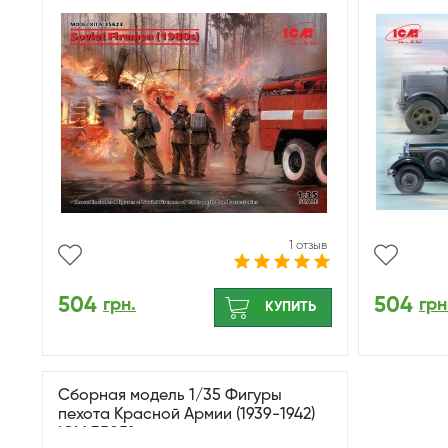
1 отзыв
504
504
грн.
грн
КУПИТЬ
Сборная модель 1/35 Фигуры
пехота Красной Армии (1939-1942)
ICM 35051