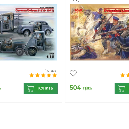
1871) ICM 35012
1 отзыв
504
.
грн.
КУПИТЬ