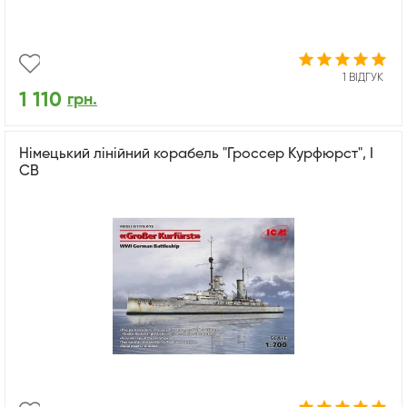
1 ВІДГУК
1 110
грн.
Німецький лінійний корабель "Гроссер Курфюрст", I
СВ