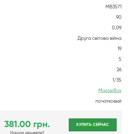
MB3571
90
0,09
Друга світова війна
19
5
26
1/35
MasterBox
початковий
381.00 грн.
КУПИТЬ CЕЙЧАС
Нашли дешевле?