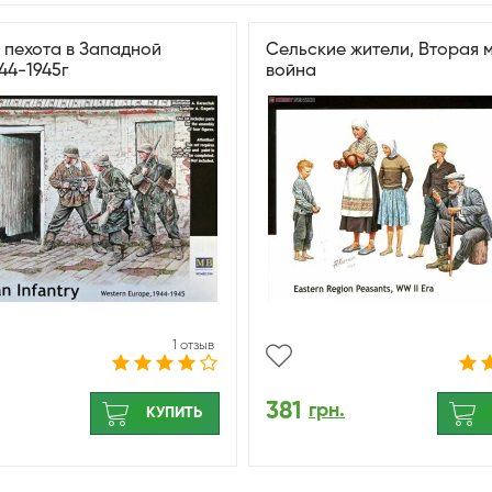
 пехота в Западной
Сельские жители, Вторая 
44-1945г
война
1 отзыв
381
грн.
КУПИТЬ