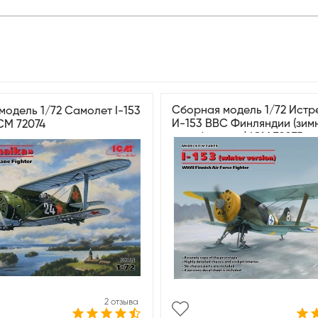
Сборная модель 1/72 Истр
модель 1/72 Самолет I-153
И-153 ВВС Финляндии (зим
CM 72074
модификация) ICM 72075
2 отзыва