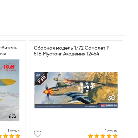
ебитель
Сборная модель 1/72 Самолет P-
няя
51B Мустанг Академия 12464
1 отзыв
1 отзыв