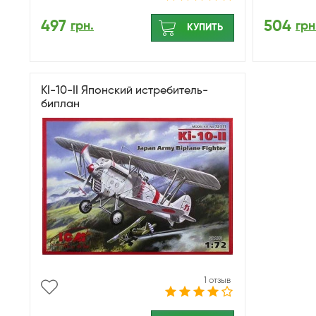
497
504
грн.
грн
КУПИТЬ
KI-10-ІІ Японский истребитель-
биплан
1 отзыв