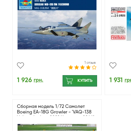
1 отзыв
1 926
1 931
грн.
гр
КУПИТЬ
Сборная модель 1/72 Самолет
Boeing EA-18G Growler - 'VAQ-138
Yellow Jackets 2022 Хасегава 02461