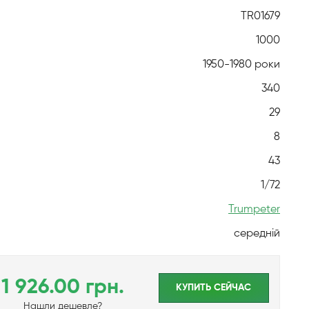
TR01679
1000
1950-1980 роки
340
29
8
43
1/72
Trumpeter
середній
1 926.00 грн.
КУПИТЬ CЕЙЧАС
Нашли дешевле?