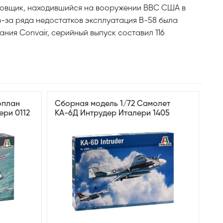
дировщик, находившийся на вооружении ВВС США в
з-за ряда недостатков эксплуатация В-58 была
ния Convair, серийный выпуск составил 116
оплан
Сборная модель 1/72 Самолет
ери 0112
КА-6Д Интрудер Италери 1405