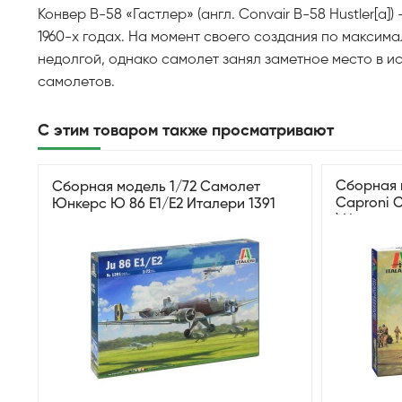
Конвер B-58 «Гастлер» (англ. Convair B-58 Hustler
1960-х годах. На момент своего создания по максим
недолгой, однако самолет занял заметное место в и
самолетов.
С этим товаром также просматривают
Cборная 
Сборная модель 1/72 Самолет
Caproni C
Юнкерс Ю 86 Е1/Е2 Италери 1391
) Италери