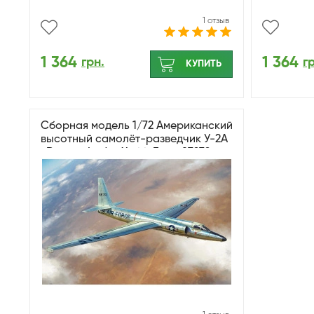
1 отзыв
1 364
1 364
грн.
г
КУПИТЬ
Сборная модель 1/72 Американский
высотный самолёт-разведчик У-2А
«Dragon Lady» ХоббиБосс 87270