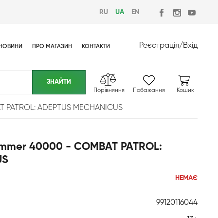
RU
UA
EN
Реєстрація
/
Вхід
НОВИНИ
ПРО МАГАЗИН
КОНТАКТИ
Порівняння
Побажання
Кошик
AT PATROL: ADEPTUS MECHANICUS
ammer 40000 - COMBAT PATROL:
US
НЕМАЄ
99120116044