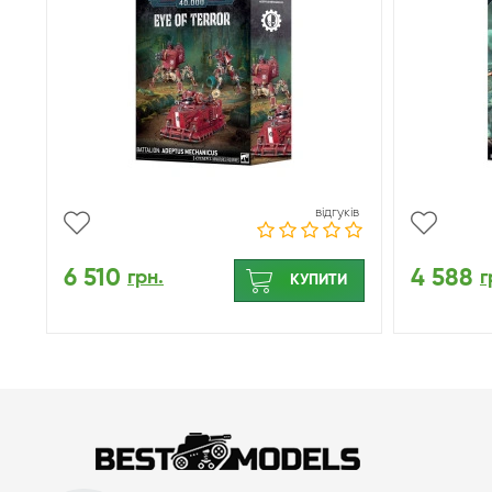
відгуків
6 510
4 588
грн.
г
КУПИТИ