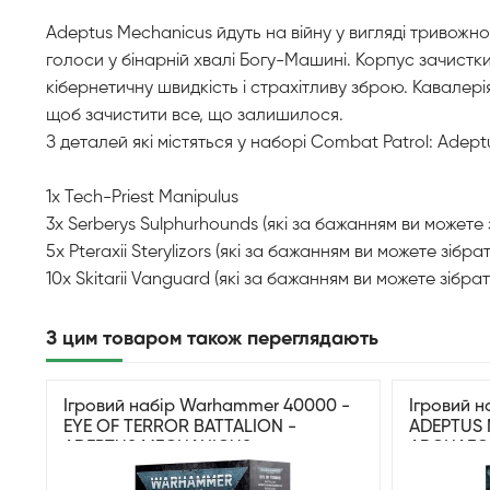
Adeptus Mechanicus йдуть на війну у вигляді тривожно
голоси у бінарній хвалі Богу-Машині. Корпус зачистк
кібернетичну швидкість і страхітливу зброю. Кавалерія
щоб зачистити все, що залишилося.
З деталей які містяться у наборі Combat Patrol: Adept
1x Tech-Priest Manipulus
3x Serberys Sulphurhounds (які за бажанням ви можете з
5x Pteraxii Sterylizors (які за бажанням ви можете зібрати
10x Skitarii Vanguard (які за бажанням ви можете зібрати
З цим товаром також переглядають
Ігровий набір Warhammer 40000 -
Ігровий 
EYE OF TERROR BATTALION -
ADEPTUS
ADEPTUS MECHANICUS
ARCHAEO