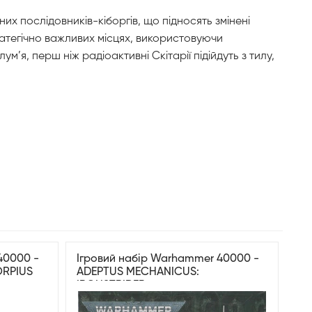
их послідовників-кіборгів, що підносять змінені
ратегічно важливих місцях, використовуючи
’я, перш ніж радіоактивні Скітарії підійдуть з тилу,
40000 -
Ігровий набір Warhammer 40000 -
ORPIUS
ADEPTUS MECHANICUS:
IRONSTRIDER