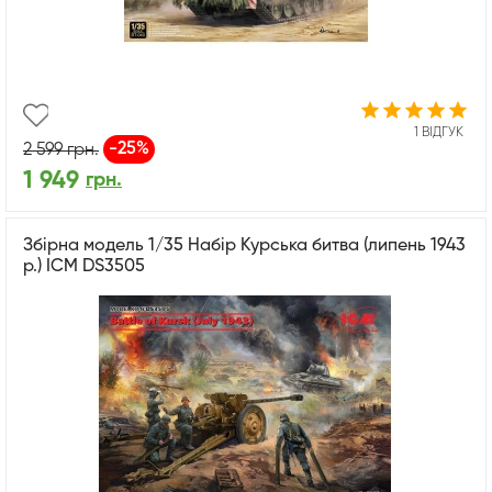
1 ВІДГУК
-25%
2 599
грн.
1 949
грн.
Збірна модель 1/35 Набір Курська битва (липень 1943
р.) ICM DS3505