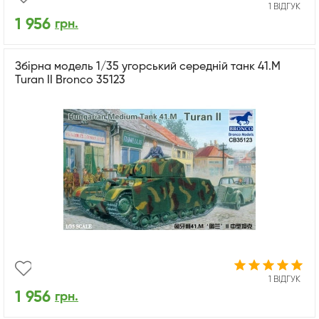
1 ВІДГУК
1 956
грн.
Збірна модель 1/35 угорський середній танк 41.M
Turan II Bronco 35123
1 ВІДГУК
1 956
грн.