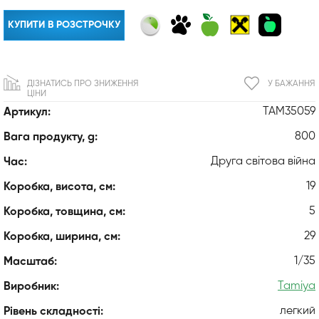
КУПИТИ В РОЗСТРОЧКУ
ДІЗНАТИСЬ ПРО ЗНИЖЕННЯ
У БАЖАННЯ
ЦІНИ
TAM35059
Артикул:
800
Вага продукту, g:
Друга світова війна
Час:
19
Коробка, висота, см:
5
Коробка, товщина, см:
29
Коробка, ширина, см:
1/35
Масштаб:
Tamiya
Виробник:
легкий
Рівень складності: