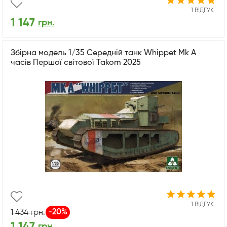
1 ВІДГУК
1 147
грн.
Збірна модель 1/35 Середній танк Whippet Mk A
часів Першої світової Takom 2025
1 ВІДГУК
-20%
1 434
грн.
1 147
грн.