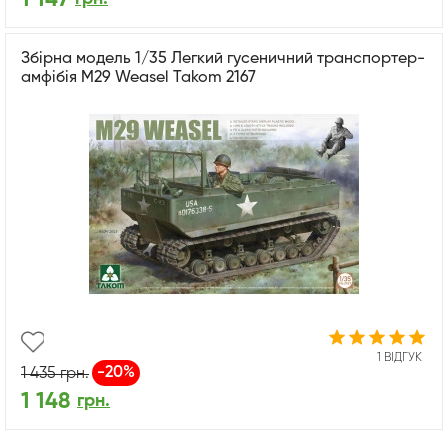
Збірна модель 1/35 Легкий гусеничний транспортер-
амфібія M29 Weasel Takom 2167
1 ВІДГУК
-20%
1 435
грн.
1 148
грн.