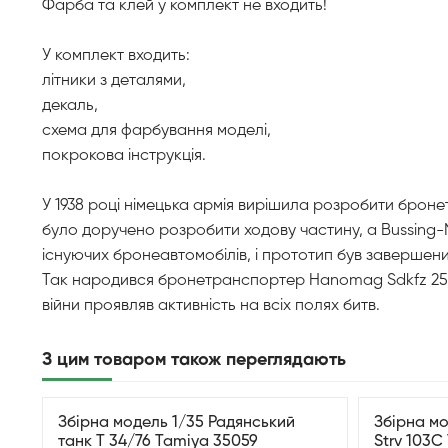
Фарба та клей у комплект не входить!
У комплект входить:
літники з деталями,
декаль,
схема для фарбування моделі,
покрокова інструкція.
У 1938 році німецька армія вирішила розробити броне
було доручено розробити ходову частину, а Bussing-
існуючих бронеавтомобілів, і прототип був завершений
Так народився бронетранспортер Hanomag Sdkfz 251/1,
війни проявляв активність на всіх полях битв.
З цим товаром також переглядають
Збірна модель 1/35 Радянський
Збірна м
танк Т 34/76 Tamiya 35059
Strv 103C