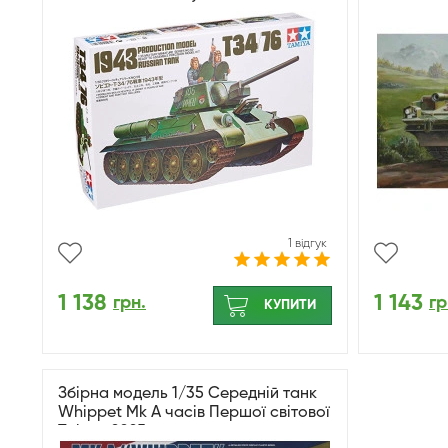
1 відгук
1 138
1 143
грн.
гр
КУПИТИ
Збірна модель 1/35 Середній танк
Whippet Mk A часів Першої світової
Takom 2025