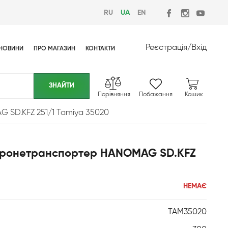
RU
UA
EN
Реєстрація
/
Вхід
НОВИНИ
ПРО МАГАЗИН
КОНТАКТИ
Порівняння
Побажання
Кошик
 SD.KFZ 251/1 Tamiya 35020
 Бронетранспортер HANOMAG SD.KFZ
НЕМАЄ
TAM35020