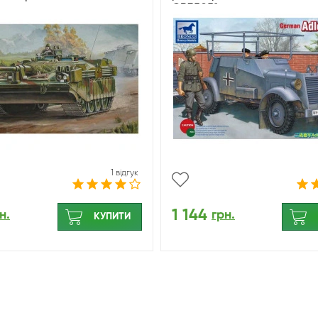
CB35051
1 відгук
1 144
н.
грн.
КУПИТИ