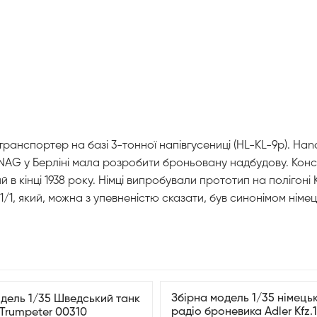
транспортер на базі 3-тонної напівгусениці (HL-KL-9p). H
NAG у Берліні мала розробити броньовану надбудову. Конс
 в кінці 1938 року. Німці випробували прототип на полігон
 який, можна з упевненістю сказати, був синонімом німець
Збірна модель 1/35 німець
одель 1/35 Шведський танк
радіо броневика Adler Kfz.
 Trumpeter 00310