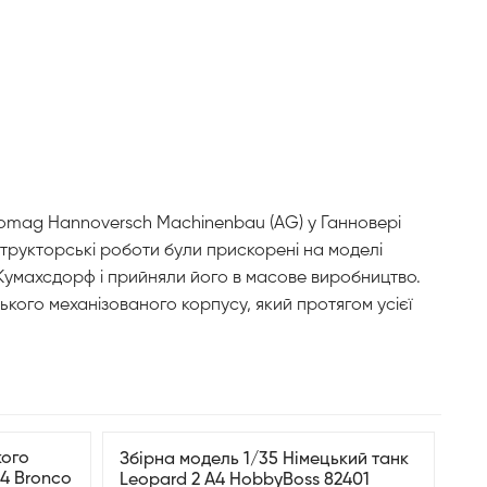
anomag Hannoversch Machinenbau (AG) у Ганновері
трукторські роботи були прискорені на моделі
і Кумахсдорф і прийняли його в масове виробництво.
кого механізованого корпусу, який протягом усієї
кого
Збірна модель 1/35 Німецький танк
14 Bronco
Leopard 2 А4 HobbyBoss 82401