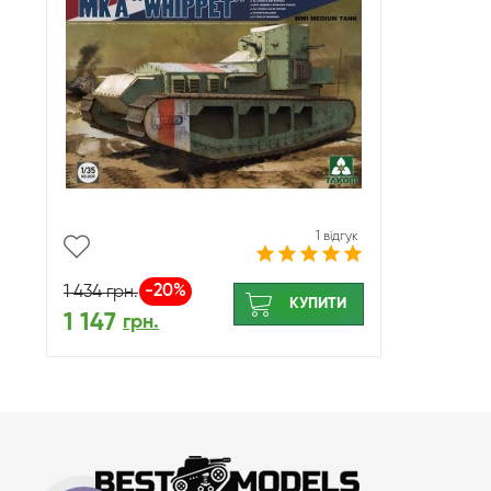
1 відгук
-20%
1 434
грн.
КУПИТИ
1 147
грн.