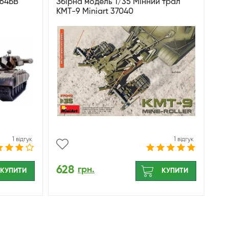
-64БВ
Збірна модель 1/35 Мінний трал
КМТ-9 Miniart 37040
1 відгук
1 відгук
628
грн.
КУПИТИ
КУПИТИ