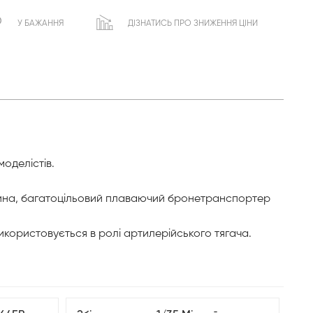
У БАЖАННЯ
ДІЗНАТИСЬ ПРО ЗНИЖЕННЯ ЦІНИ
оделістів.
ашина, багатоцільовий плаваючий бронетранспортер
користовується в ролі артилерійського тягача.