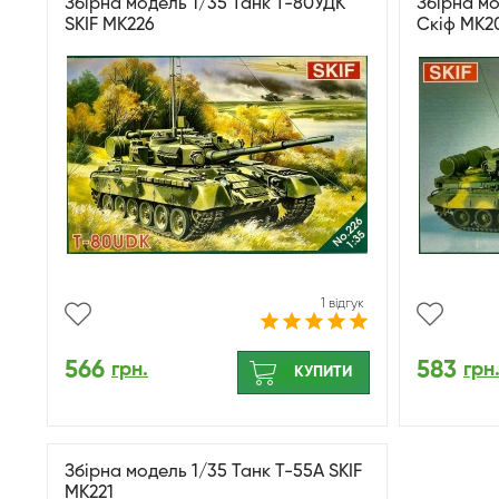
Збірна модель 1/35 Танк Т-80УДК
Збірна мо
SKIF MK226
Скіф MK2
1 відгук
566
583
грн.
грн
КУПИТИ
Збірна модель 1/35 Танк Т-55А SKIF
MK221