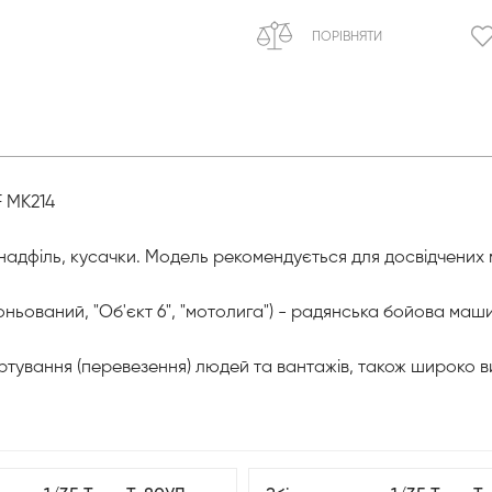
ПОРІВНЯТИ
F MK214
надфіль, кусачки. Модель рекомендується для досвідчених м
оньований, "Об'єкт 6", "мотолига") - радянська бойова м
ування (перевезення) людей та вантажів, також широко ви