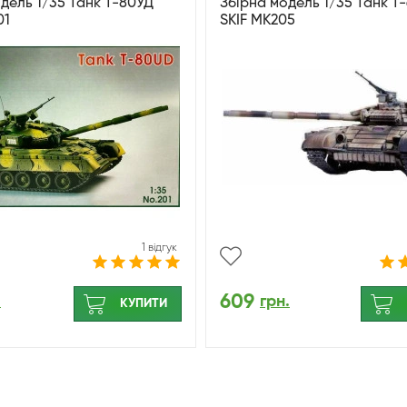
дель 1/35 Танк Т-80УД
Збірна модель 1/35 Танк Т
01
SKIF MK205
1 відгук
609
.
грн.
КУПИТИ