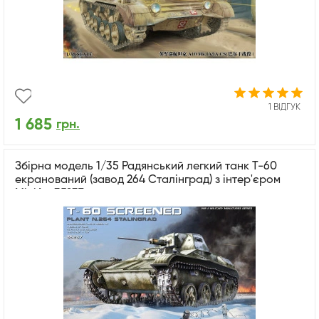
1 ВІДГУК
1 685
грн.
Збірна модель 1/35 Радянський легкий танк Т-60
екранований (завод 264 Сталінград) з інтер'єром
MiniArt 35237