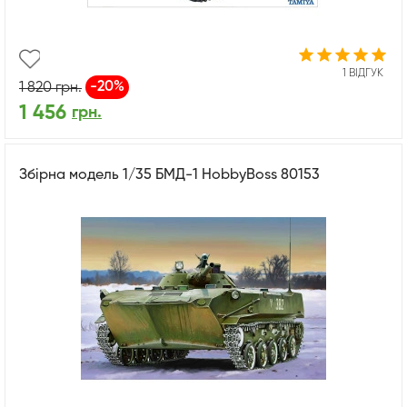
1 ВІДГУК
-20%
1 820
грн.
1 456
грн.
Збірна модель 1/35 БМД-1 HobbyBoss 80153