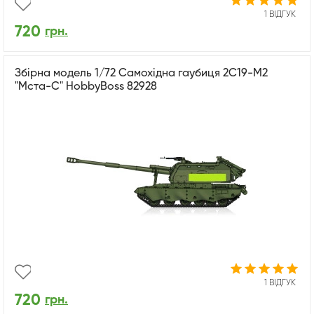
1 ВІДГУК
720
грн.
Збірна модель 1/72 Самохідна гаубиця 2С19-М2
"Мста-С" HobbyBoss 82928
1 ВІДГУК
720
грн.