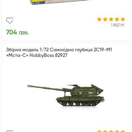
1 ВІДГУК
704
грн.
Збірна модель 1/72 Самохідна гаубиця 2С19-М1
«Мста-С» HobbyBoss 82927