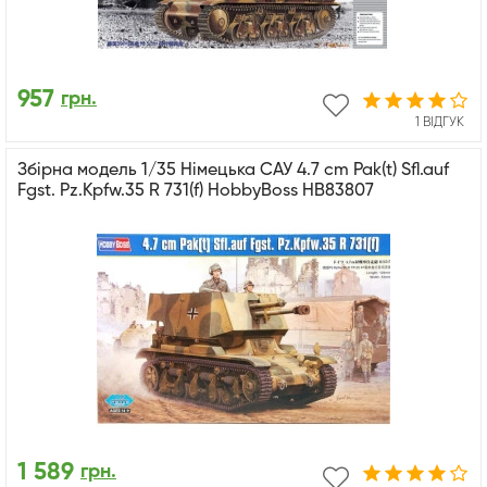
957
грн.
1 ВІДГУК
Збірна модель 1/35 Німецька САУ 4.7 cm Pak(t) Sfl.auf
Fgst. Pz.Kpfw.35 R 731(f) HobbyBoss HB83807
1 589
грн.