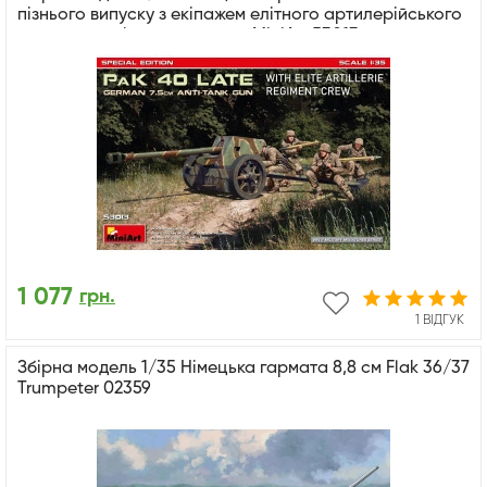
пізнього випуску з екіпажем елітного артилерійського
полку - спеціальне видання MiniArt 53013
1 077
грн.
1 ВІДГУК
Збірна модель 1/35 Німецька гармата 8,8 см Flak 36/37
Trumpeter 02359