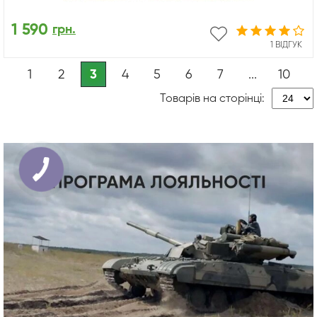
1 590
грн.
1 ВІДГУК
1
2
3
4
5
6
7
...
10
Товарів на сторінці: