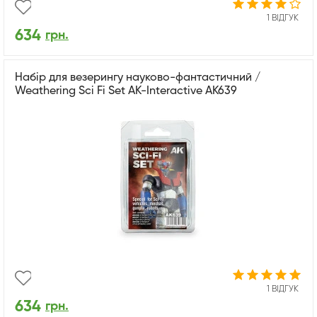
1 ВІДГУК
634
грн.
Набір для везерингу науково-фантастичний /
Weathering Sci Fi Set AK-Interactive AK639
1 ВІДГУК
634
грн.