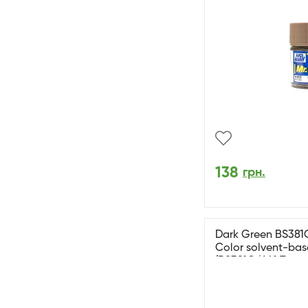
138
грн.
Dark Green BS381C
Color solvent-bas
(BS381C/641 Темн