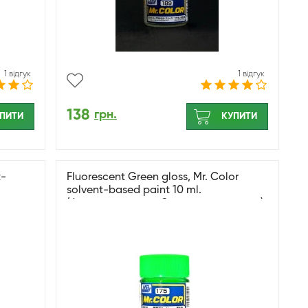
1 відгук
1 відгук
138
грн.
ПИТИ
КУПИТИ
t-
Fluorescent Green gloss, Mr. Color
solvent-based paint 10 ml.
(Флуоресцентний Зелений глянсовий)