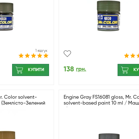
1 відгук
138
грн.
КУПИТИ
КУ
r. Color solvent-
Engine Gray FS16081 gloss, Mr. Co
. (Землісто-Зелений
solvent-based paint 10 ml / Ма
сірий глянсовий