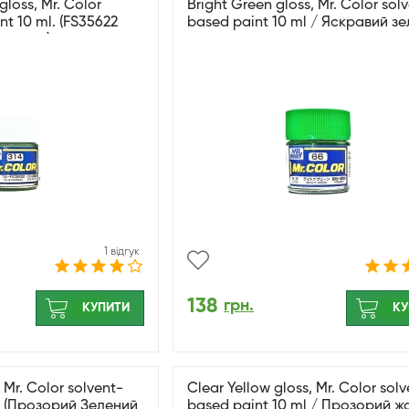
loss, Mr. Color
Bright Green gloss, Mr. Color sol
nt 10 ml. (FS35622
based paint 10 ml / Яскравий з
атовий)
глянсовий
1 відгук
138
грн.
КУПИТИ
КУ
 Mr. Color solvent-
Clear Yellow gloss, Mr. Color sol
l. (Прозорий Зелений
based paint 10 ml / Прозорий ж