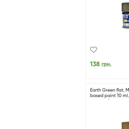
138
грн.
Earth Green flat, M
based paint 10 ml
матовий)