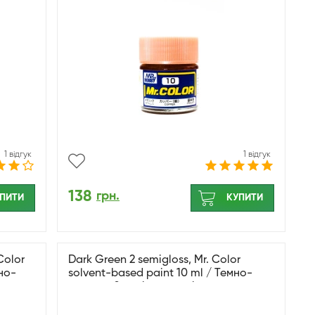
1 відгук
1 відгук
138
грн.
ПИТИ
КУПИТИ
Color
Dark Green 2 semigloss, Mr. Color
мно-
solvent-based paint 10 ml / Темно-
зелений 2 напівглянсові