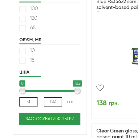
Blue FS35622 semig
solvent-based pai
100
Блакитний напівм
120
65
ОБ'ЄМ, МЛ
10
18
ЦІНА
0
182
-
грн.
138
грн.
ЗАСТОСУВАТИ ФІЛЬТРИ
Clear Green gloss,
based paint 10 m