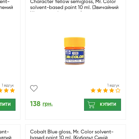
vent-
Character Yellow semigloss, Mr. Color
елений
solvent-based paint 10 ml. (Звичайний
Жовтий напівматовий)
1 відгук
1 відгук
138
грн.
ПИТИ
КУПИТИ
vent-
Cobalt Blue gloss, Mr. Color solvent-
овтий
based paint 10 ml. (Кобальт Синій