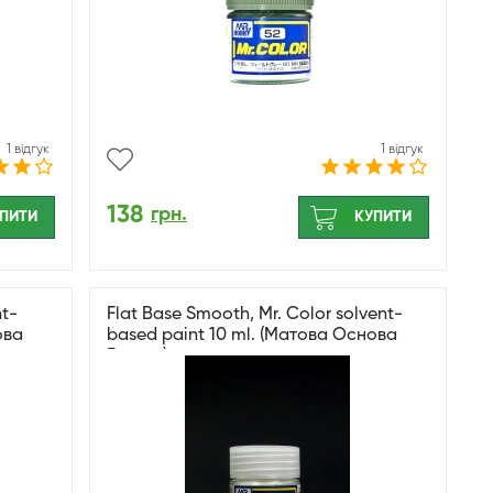
1 відгук
1 відгук
138
грн.
ПИТИ
КУПИТИ
nt-
Flat Base Smooth, Mr. Color solvent-
ова
based paint 10 ml. (Матова Основа
Гладка)