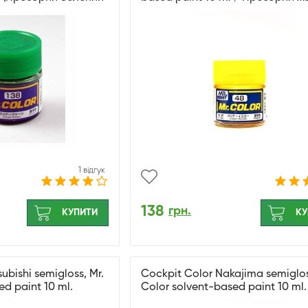
глянсовий
1 відгук
138
грн.
КУПИТИ
КУ
ubishi semigloss, Mr.
Cockpit Color Nakajima semiglos
ed paint 10 ml.
Color solvent-based paint 10 ml.