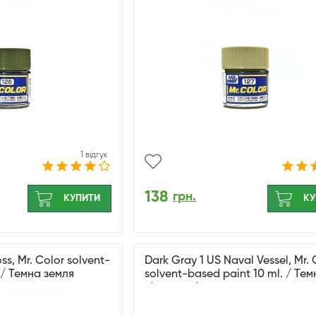
1 відгук
138
грн.
КУПИТИ
КУ
ss, Mr. Color solvent-
Dark Gray 1 US Naval Vessel, Mr. 
 / Темна земля
solvent-based paint 10 ml. / Те
сірий напівглянсовий