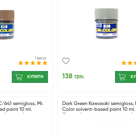
1 відгук
138
грн.
КУПИТИ
КУ
/641 semigloss, Mr.
Dark Green Kawasaki semigloss, 
ed paint 10 ml.
Color solvent-based paint 10 ml.
о-Зелений)
(Темно-Зелений напівматовий)