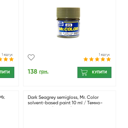
1 відгук
1 відгук
138
грн.
ПИТИ
КУПИТИ
Mr.
Dark Seagrey semigloss, Mr. Color
solvent-based paint 10 ml / Темно-
морський сірий напівглянсовий