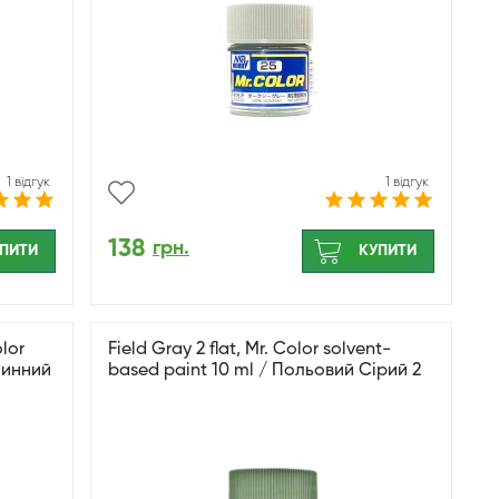
1 відгук
1 відгук
138
грн.
ПИТИ
КУПИТИ
lor
Field Gray 2 flat, Mr. Color solvent-
шинний
based paint 10 ml / Польовий Сірий 2
матовий