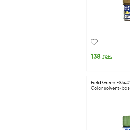
138
грн.
Field Green FS3409
Color solvent-bas
Польовий зелений