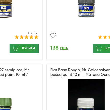
1 відгук
138
грн.
КУПИТИ
КУ
7 semigloss, Mr.
Flat Base Rough, Mr. Color solve
ed paint 10 ml /
based paint 10 ml. (Матова Осн
 напівглянсовий
Груба)