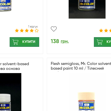
1 відгук
138
грн.
КУПИТИ
КУ
Flesh semigloss, Mr. Color solven
or solvent-based
based paint 10 ml / Тілесний
това основа
напівматовий