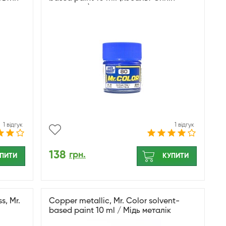
глянсовий)
1 відгук
1 відгук
138
грн.
ПИТИ
КУПИТИ
s, Mr.
Copper metallic, Mr. Color solvent-
based paint 10 ml / Мідь металік