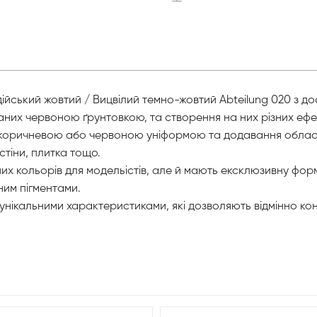
дійський жовтий / Вицвілий темно-жовтий Abteilung 020 з д
их червоною ґрунтовкою, та створення на них різних ефек
 з коричневою або червоною уніформою та додавання област
стіни, плитка тощо.
них кольорів для модельістів, але й мають ексклюзивну фо
ним пігментами.
а унікальними характеристиками, які дозволяють відмінно к