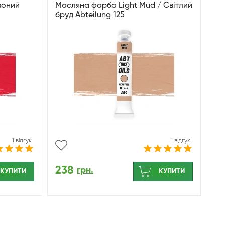
воний
Масляна фарба Light Mud / Світлий
бруд Abteilung 125
1 відгук
1 відгук
238
грн.
КУПИТИ
КУПИТИ