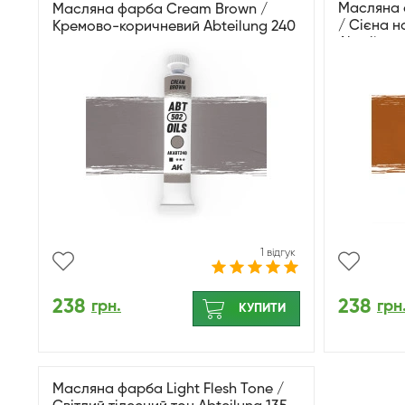
Масляна 
Масляна фарба Cream Brown /
/ Сієна н
Кремово-коричневий Abteilung 240
Abteilung
1 відгук
238
238
грн.
грн
КУПИТИ
Масляна фарба Light Flesh Tone /