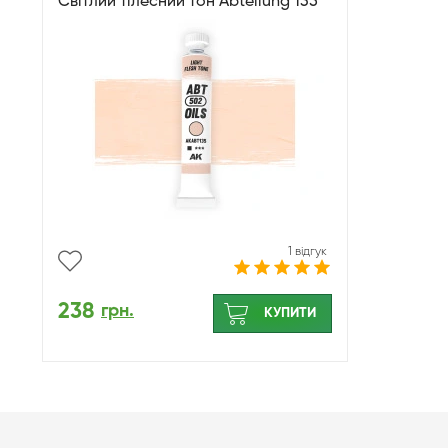
Світлий тілесний тон Abteilung 135
1 відгук
238
грн.
КУПИТИ