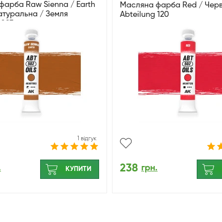
фарба Raw Sienna / Earth
Масляна фарба Red / Чер
атуральна / Земля
Abteilung 120
 093
1 відгук
238
.
грн.
КУПИТИ