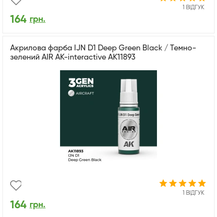
1 ВІДГУК
164
грн.
Акрилова фарба IJN D1 Deep Green Black / Темно-
зелений AIR АК-interactive AK11893
1 ВІДГУК
164
грн.