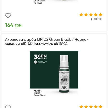
1 ВІДГУК
164
грн.
Акрилова фарба IJN D2 Green Black / Чорно-
зелений AIR АК-interactive AK11894