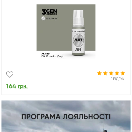
1 ВІДГУК
164
грн.