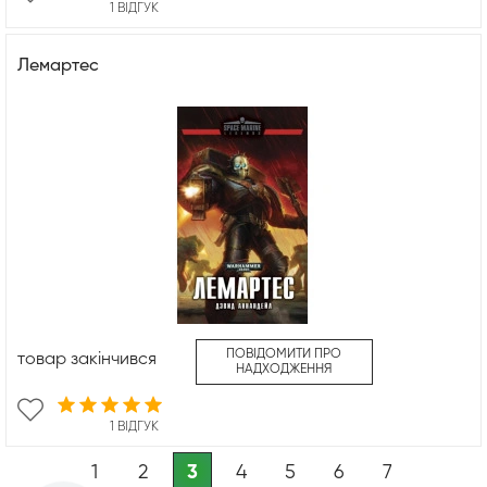
1 ВІДГУК
Лемартес
ПОВІДОМИТИ ПРО
товар закінчився
НАДХОДЖЕННЯ
1 ВІДГУК
1
2
3
4
5
6
7