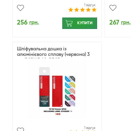
1 відгук
256
267
грн.
грн.
КУПИТИ
Шліфувальна дошка із
алюмінієвого сплаву (червона) 3
шт. DSPIAE AS-RD25
1 відгук