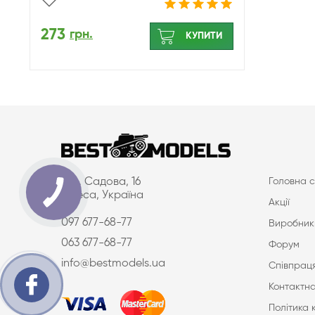
273
грн.
КУПИТИ
вул. Садова, 16
Головна с
Одеса, Україна
Акції
097 677-68-77
Виробник
063 677-68-77
Форум
info@bestmodels.ua
Співпраця
Контактна
Політика 