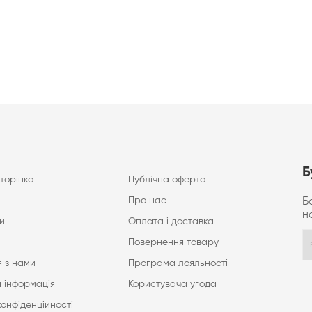
Б
торінка
Публічна оферта
Про нас
Б
н
и
Оплата і доставка
Повернення товару
 з нами
Програма лояльності
 інформація
Користувача угода
конфіденційності