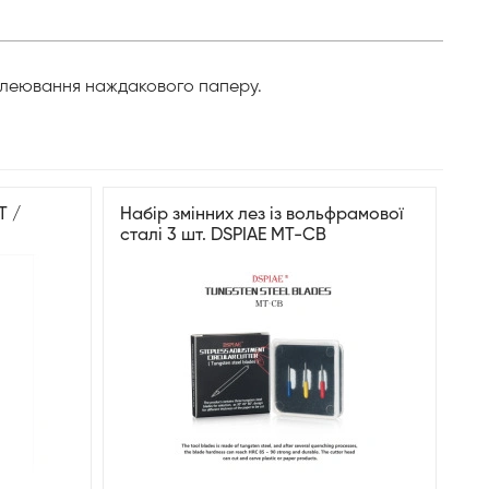
иклеювання наждакового паперу.
T /
Набір змінних лез із вольфрамової
сталі 3 шт. DSPIAE MT-CB