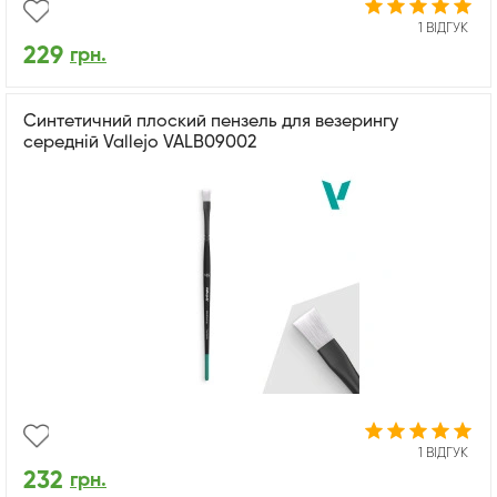
1 ВІДГУК
229
грн.
Синтетичний плоский пензель для везерингу
середній Vallejo VALB09002
1 ВІДГУК
232
грн.