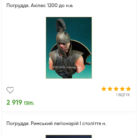
Погруддя. Ахілес 1200 до н.е.
1 ВІДГУК
2 919
грн.
Погруддя. Римський легіонарій I століття н.