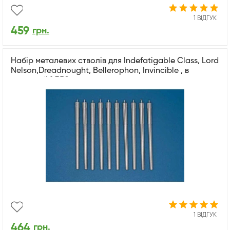
1 ВІДГУК
459
грн.
Набір металевих стволів для Indefatigable Class, Lord
Nelson,Dreadnought, Bellerophon, Invincible , в
масштабі 1:350
1 ВІДГУК
464
грн.