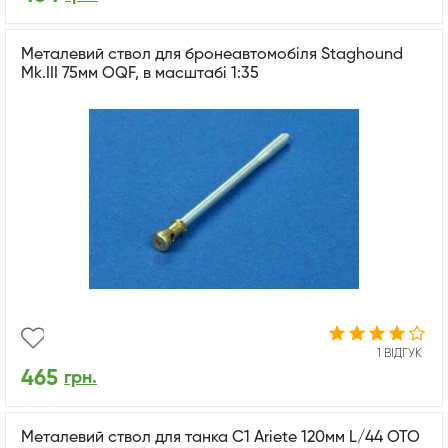
Металевий ствол для бронеавтомобіля Staghound
Mk.III 75мм OQF, в масштабі 1:35
1 ВІДГУК
465
грн.
Металевий ствол для танка C1 Ariete 120мм L/44 OTO