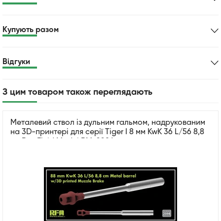
Купують разом
Відгуки
З цим товаром також переглядають
Металевий ствол із дульним гальмом, надрукованим
на 3D-принтері для серії Tiger I 8 мм KwK 36 L/56 8,8
см Rye Field Model RM-2086