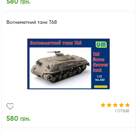
580
грн.
Вогнеметний танк Т68
1 ОТЗЫВ
580
грн.