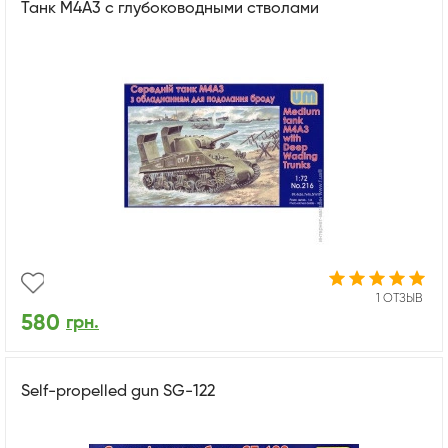
Танк М4А3 с глубоководными стволами
1 ОТЗЫВ
580
грн.
Self-propelled gun SG-122