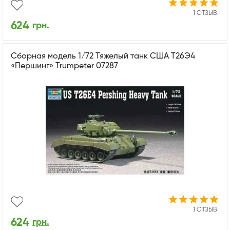
1 ОТЗЫВ
624
грн.
Сборная модель 1/72 Тяжелый танк США Т26Э4
«Першинг» Trumpeter 07287
1 ОТЗЫВ
624
грн.