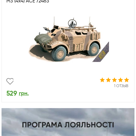
М3 (4x4) ACE 72463
1 ОТЗЫВ
529
грн.