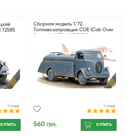
Сборная модель 1/72
цкий
Топливозаправщик COE (Cab Over
E 72585
Engine) м.1939 ACE 72592
1 отзыв
1 отзыв
560
грн.
КУПИТЬ
КУПИТЬ