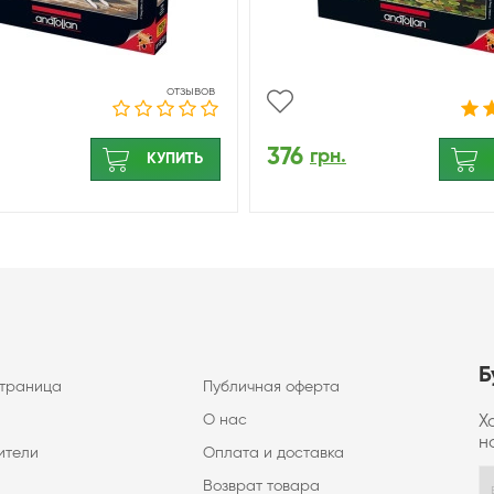
отзывов
376
грн.
КУПИТЬ
Б
страница
Публичная оферта
О нас
Х
н
ители
Оплата и доставка
Возврат товара