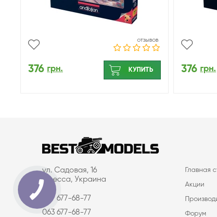
отзывов
376
376
грн.
грн.
КУПИТЬ
ул. Садовая, 16
Главная 
Одесса, Украина
Акции
097 677-68-77
Производ
063 677-68-77
Форум