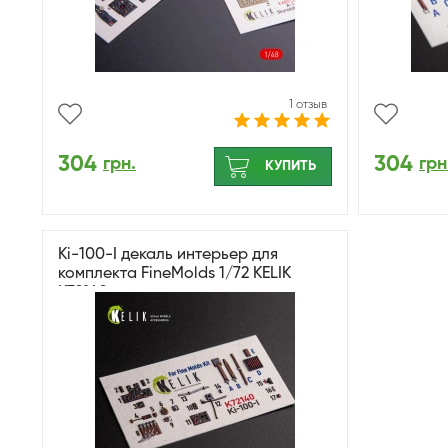
1 отзыв
304
304
грн.
грн
КУПИТЬ
Ki-100-I декаль интерьер для
комплекта FineMolds 1/72 KELIK
K72140