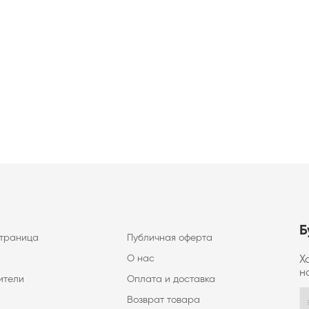
Б
страница
Публичная оферта
О нас
Х
н
ители
Оплата и доставка
Возврат товара