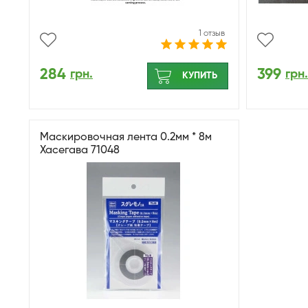
1 отзыв
284
399
грн.
грн.
КУПИТЬ
Маскировочная лента 0.2мм * 8м
Хасегава 71048