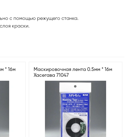
льно с помощью режущего станка.
 слоя краски.
м * 16м
Маскировочная лента 0.5мм * 16м
Хасегава 71047