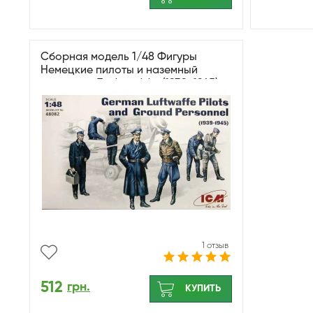
Сборная модель 1/48 Фигуры
Немецкие пилоты и наземный
персонал Люфтваффе (1939-1945)
ICM 48082
1 отзыв
512
грн.
КУПИТЬ