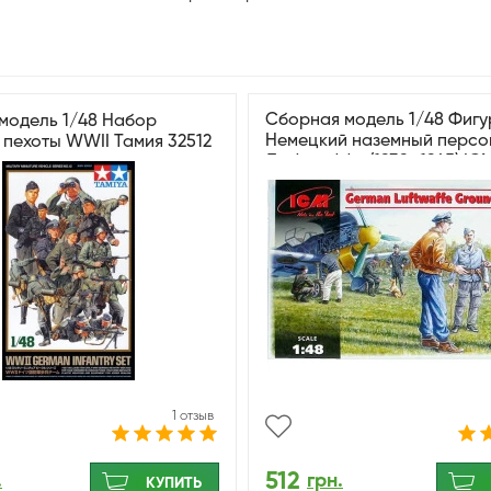
Сборная модель 1/48 Фиг
модель 1/48 Набор
Немецкий наземный персо
 пехоты WWII Тамия 32512
Люфтваффе (1939–1945) IC
1 отзыв
512
.
грн.
КУПИТЬ