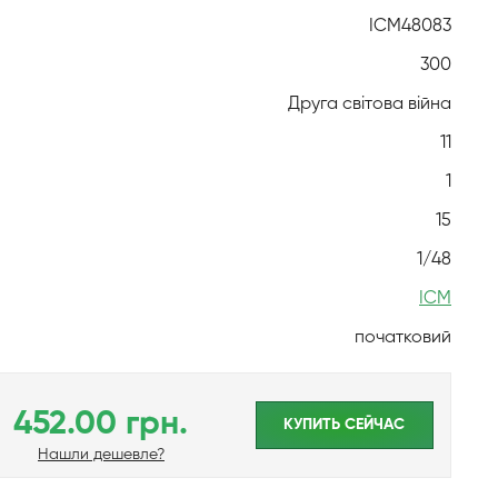
ICM48083
300
Друга світова війна
11
1
15
1/48
ICM
початковий
452.00 грн.
КУПИТЬ CЕЙЧАС
Нашли дешевле?