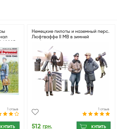
уры
Немецкие пилоты и наземный перс.
нал
Люфтваффе II МВ в зимней
M 48085
униформе
1 отзыв
1 отзыв
512
грн.
КУПИТЬ
КУПИТЬ