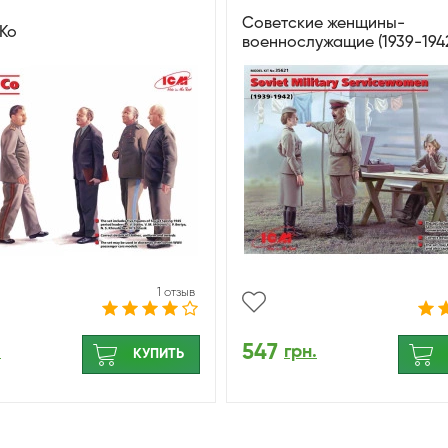
Советские женщины-
 Ко
военнослужащие (1939-1942 
1 отзыв
547
.
грн.
КУПИТЬ