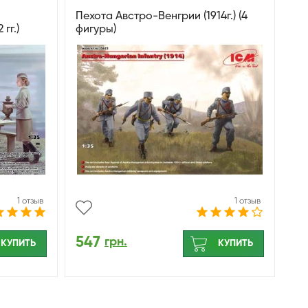
Пехота Австро-Венгрии (1914г.) (4
гг.)
фигуры)
1 отзыв
1 отзыв
547
грн.
КУПИТЬ
КУПИТЬ