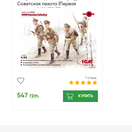
Советская пехота (Первая
свитовая) ICM35677
1 отзыв
547
грн.
КУПИТЬ