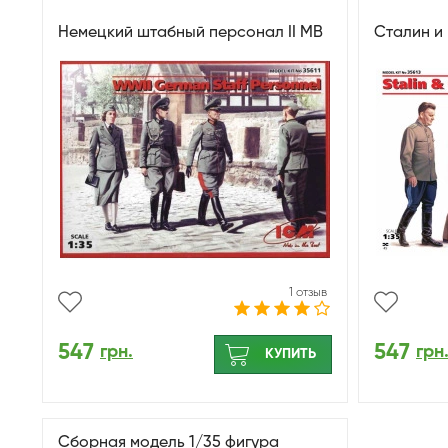
Немецкий штабный персонал II МВ
Сталин и
1 отзыв
547
547
грн.
грн
КУПИТЬ
Сборная модель 1/35 фигура