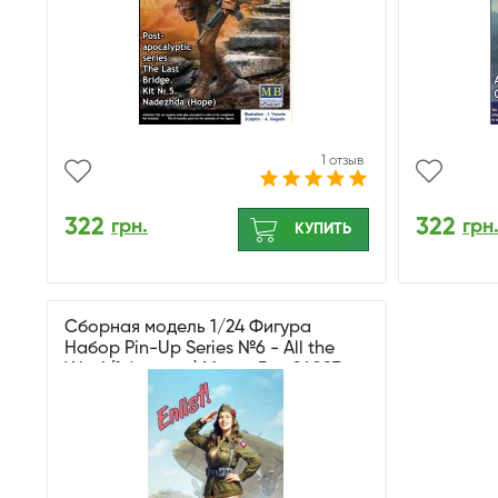
1 отзыв
322
322
грн.
грн
КУПИТЬ
Сборная модель 1/24 Фигура
Набор Pin-Up Series №6 - All the
Way! (1 фигурка) MasterBox 24087