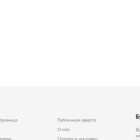
Б
страница
Публичная оферта
О нас
Х
н
ители
Оплата и доставка