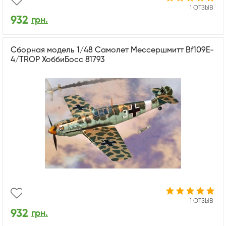
1 ОТЗЫВ
932
грн.
Сборная модель 1/48 Самолет Мессершмитт Bf109E-
4/TROP ХоббиБосс 81793
1 ОТЗЫВ
932
грн.