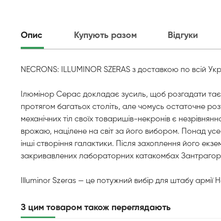
Опис
Купують разом
Відгуки
NECRONS: ILLUMINOR SZERAS з доставкою по всій Укра
Ілюмінор Серас докладає зусиль, щоб розгадати таємни
протягом багатьох століть, але чомусь остаточне розу
механічних тіл своїх товаришів-некронів є незрівнян
врожаю, націлене на світ за його вибором. Понад усе
інші створіння галактики. Після захоплення його екз
закривавлених лабораторних катакомбах Зантрагор
Illuminor Szeras — це потужний вибір для штабу армії 
З цим товаром також переглядають