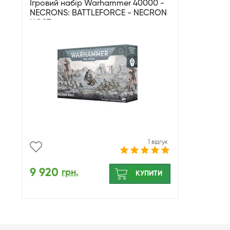
Ігровий набір Warhammer 40000 -
NECRONS: BATTLEFORCE - NECRON
HOST
1 відгук
9 920
грн.
КУПИТИ