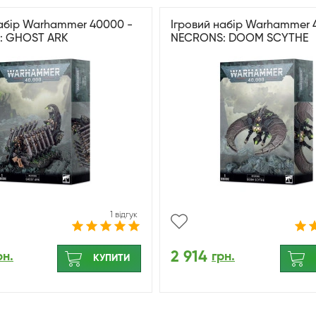
набір Warhammer 40000 -
Ігровий набір Warhammer 
: GHOST ARK
NECRONS: DOOM SCYTHE
1 відгук
2 914
рн.
грн.
КУПИТИ