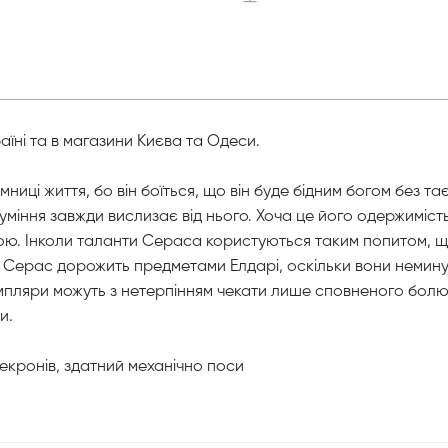
їні та в магазини Києва та Одеси.
ці життя, бо він боїться, що він буде бідним богом без та
міння завжди вислизає від нього. Хоча це його одержимість
ною. Інколи таланти Сераса користуються таким попитом, що
 Серас дорожить предметами Елдарі, оскільки вони неминуче
емпляри можуть з нетерпінням чекати лише сповненого болю,
и.
Некронів, здатний механічно поси