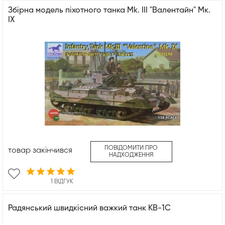
Збірна модель піхотного танка Mk. III "Валентайн" Мк.
IX
ПОВІДОМИТИ ПРО
товар закінчився
НАДХОДЖЕННЯ
1 ВІДГУК
Радянський швидкісний важкий танк КВ-1С