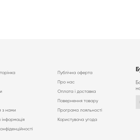
Б
торінка
Публічна оферта
Про нас
Б
н
и
Оплата і доставка
Повернення товару
 з нами
Програма лояльності
 інформація
Користувача угода
конфіденційності