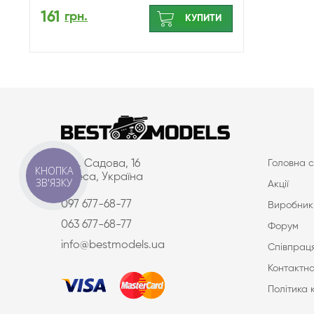
161
грн.
КУПИТИ
вул. Садова, 16
Головна с
КНОПКА
Одеса, Україна
ЗВ'ЯЗКУ
Акції
097 677-68-77
Виробник
063 677-68-77
Форум
info@bestmodels.ua
Співпраця
Контактна
Політика 