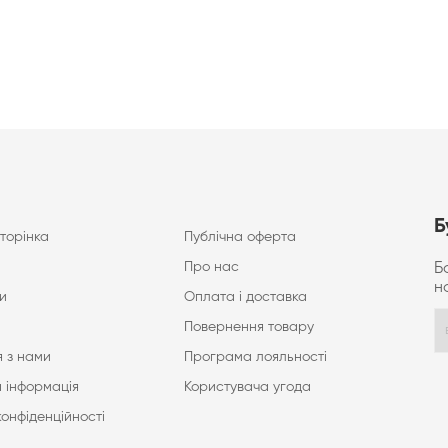
Б
торінка
Публічна оферта
Про нас
Б
н
и
Оплата і доставка
Повернення товару
 з нами
Програма лояльності
 інформація
Користувача угода
конфіденційності