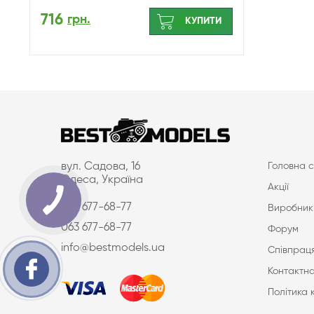
716
грн.
КУПИТИ
вул. Садова, 16
Головна с
Одеса, Україна
Акції
097 677-68-77
Виробник
063 677-68-77
Форум
info@bestmodels.ua
Співпраця
Контактна
Політика 