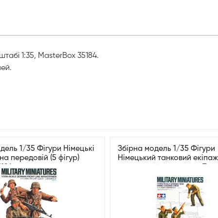
абі 1:35, MasterBox 35184.
ней.
дель 1/35 Фігури Німецькі
Збірна модель 1/35 Фігури
 на передовій (5 фігур)
Німецький танковий екіпаж
5196
заряджає боєприпаси Tami