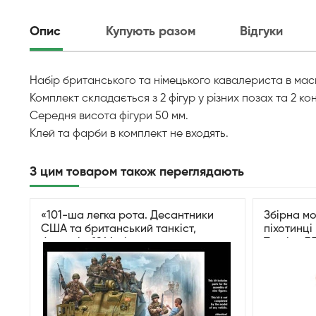
Опис
Купують разом
Відгуки
Набір британського та німецького кавалериста в масшт
Комплект складається з 2 фігур у різних позах та 2 ко
Середня висота фігури 50 мм.
Клей та фарби в комплект не входять.
З цим товаром також переглядають
«101-ша легка рота. Десантники
Збірна мо
США та британський танкіст,
піхотинці
Франція, 1944 рік»
Tamiya 3