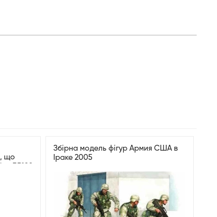
Збірна модель фігур Армия США в
, що
Іраке 2005
ya 35188