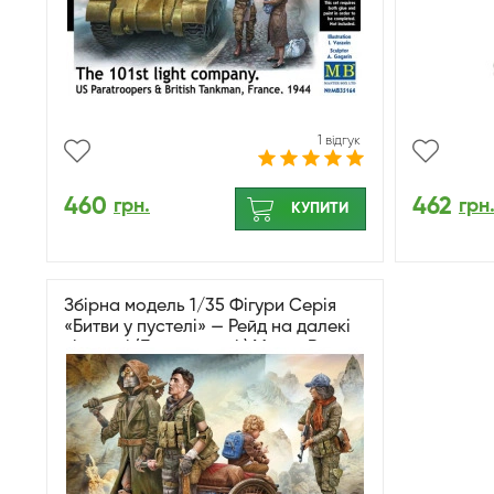
1 відгук
460
462
грн.
грн
КУПИТИ
Збірна модель 1/35 Фігури Серія
«Битви у пустелі» — Рейд на далекі
відстані (Дитина надії) MasterBox
35250