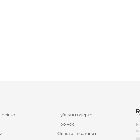
Б
торінка
Публічна оферта
Про нас
Б
н
и
Оплата і доставка